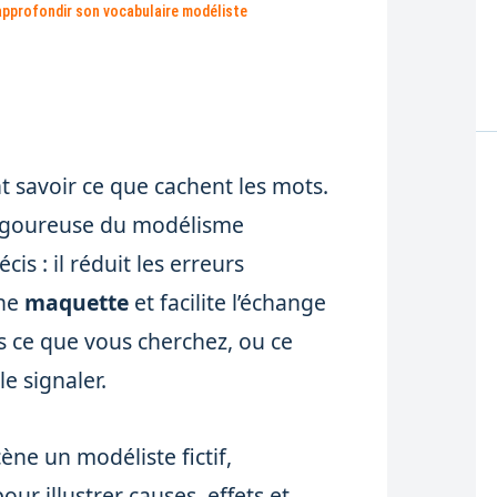
approfondir son vocabulaire modéliste
nt savoir ce que cachent les mots.
 rigoureuse du modélisme
is : il réduit les erreurs
une
maquette
et facilite l’échange
as ce que vous cherchez, ou ce
e signaler.
ène un modéliste fictif,
our illustrer causes, effets et