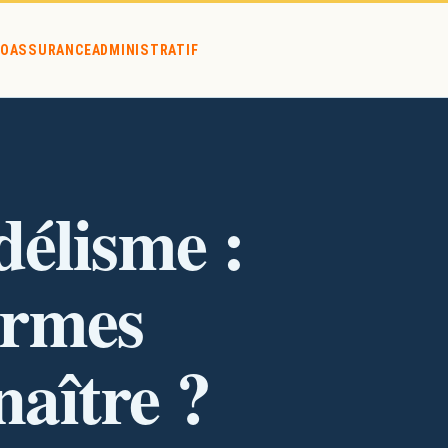
O
ASSURANCE
ADMINISTRATIF
entiels à connaître ?
élisme :
termes
naître ?