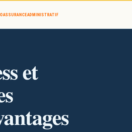
O
ASSURANCE
ADMINISTRATIF
s et avantages ?
ss et
es
avantages