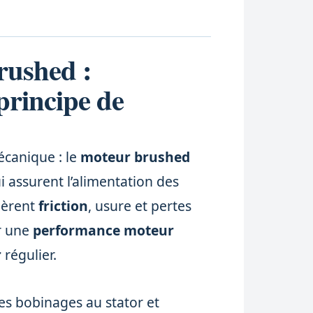
rushed :
principe de
écanique : le
moteur brushed
i assurent l’alimentation des
nèrent
friction
, usure et pertes
r une
performance moteur
r
régulier.
les bobinages au stator et