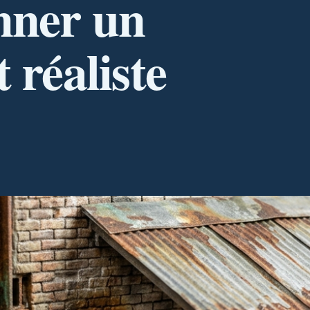
nner un
 réaliste