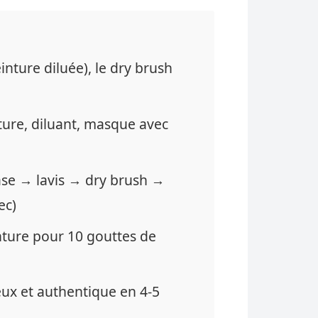
einture diluée), le dry brush
ture, diluant, masque avec
se → lavis → dry brush →
ec)
nture pour 10 gouttes de
ux et authentique en 4-5