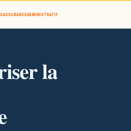
O
ASSURANCE
ADMINISTRATIF
 de maquette et donner un aspect vraiment réaliste ?
iser la
e