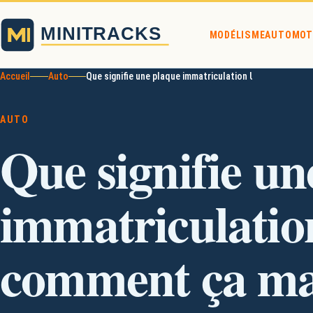
MODÉLISME
AUTO
MOT
Accueil
Auto
Que signifie une plaque immatriculation UA et comment
AUTO
Que signifie un
immatriculatio
comment ça ma