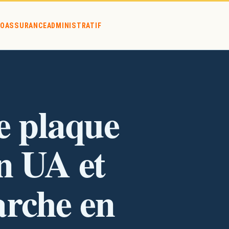
O
ASSURANCE
ADMINISTRATIF
 ça marche en France ?
e plaque
n UA et
rche en