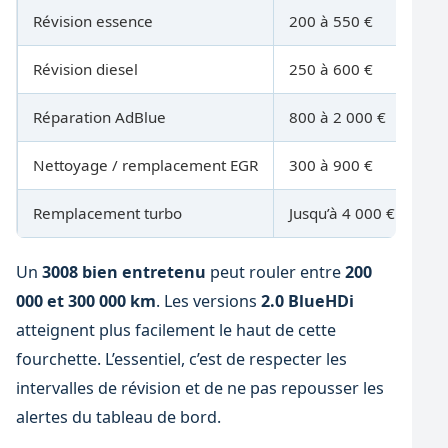
Révision essence
200 à 550 €
Tou
Révision diesel
250 à 600 €
Tou
Réparation AdBlue
800 à 2 000 €
Se
Nettoyage / remplacement EGR
300 à 900 €
Se
Remplacement turbo
Jusqu’à 4 000 €
Se
Un
3008 bien entretenu
peut rouler entre
200
000 et 300 000 km
. Les versions
2.0 BlueHDi
atteignent plus facilement le haut de cette
fourchette. L’essentiel, c’est de respecter les
intervalles de révision et de ne pas repousser les
alertes du tableau de bord.