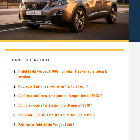
DANS CET ARTICLE
Fiabilité du Peugeot 3008 : un bilan très variable selon la
version
Pourquoi faut-il se méfier du 1.2 PureTech ?
Quelles sont les autres pannes fréquentes du 3008 ?
Combien coûte l’entretien d’un Peugeot 3008 ?
Nouveau 3008 III : faut-il craquer tout de suite ?
FAQ sur la fiabilité du Peugeot 3008