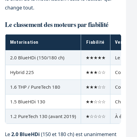
change tout.
Le classement des moteurs par fiabilité
Motorisation
Fiabilité
Verdict
2.0 BlueHDi (150/180 ch)
★★★★★
Le plus so
Hybrid 225
★★★☆☆
Correcte, 
1.6 THP / PureTech 180
★★★☆☆
Correcte s
1.5 BlueHDi 130
★★☆☆☆
Chaîne fra
1.2 PureTech 130 (avant 2019)
★☆☆☆☆
À éviter 
Le
2.0 BlueHDi
(150 et 180 ch) est unanimement