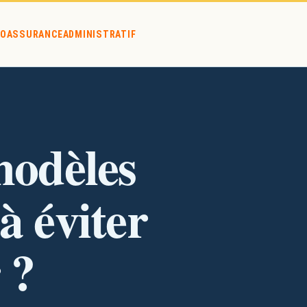
O
ASSURANCE
ADMINISTRATIF
’acheter ?
modèles
à éviter
 ?