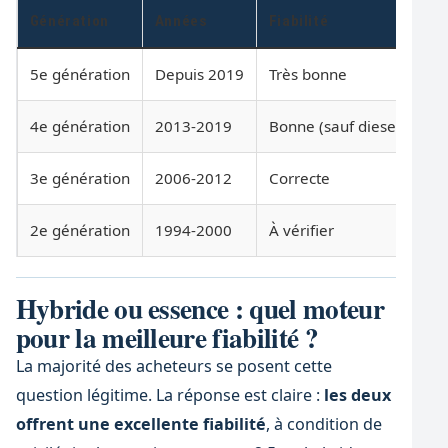
Génération
Années
Fiabilité
À 
5e génération
Depuis 2019
Très bonne
N
4e génération
2013-2019
Bonne (sauf diesel)
Di
3e génération
2006-2012
Correcte
En
2e génération
1994-2000
À vérifier
Âg
Hybride ou essence : quel moteur
pour la meilleure fiabilité ?
La majorité des acheteurs se posent cette
question légitime. La réponse est claire :
les deux
offrent une excellente fiabilité
, à condition de