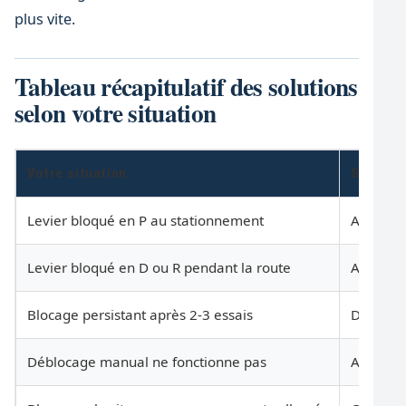
plus vite.
Tableau récapitulatif des solutions
selon votre situation
Votre situation
Solution
Levier bloqué en P au stationnement
Appuyez s
Levier bloqué en D ou R pendant la route
Arrêtez-
Blocage persistant après 2-3 essais
Déblocag
Déblocage manual ne fonctionne pas
Appelez 