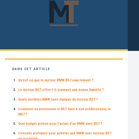
DANS CET ARTICLE
Qu’est-ce que le moteur BMW B57 exactement ?
Le moteur B57 offre-t-il vraiment une bonne fiabilité ?
Quels modèles BMW sont équipés du moteur B57 ?
Comment se positionne le B57 face à son prédécesseur, le
M57 ?
Quel budget prévoir pour l’achat d’un BMW avec B57 ?
Conseils pratiques pour acheter une BMW avec moteur B57
en occasion