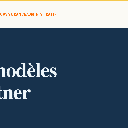
O
ASSURANCE
ADMINISTRATIF
ter ?
modèles
tner
?