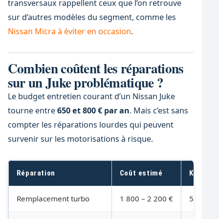
transversaux rappellent ceux que l’on retrouve
sur d’autres modèles du segment, comme les
Nissan Micra à éviter en occasion
.
Combien coûtent les réparations
sur un Juke problématique ?
Le budget entretien courant d’un Nissan Juke
tourne entre
650 et 800 € par an
. Mais c’est sans
compter les réparations lourdes qui peuvent
survenir sur les motorisations à risque.
Réparation
Coût estimé
Kilomét
Remplacement turbo
1 800 – 2 200 €
50 000 k